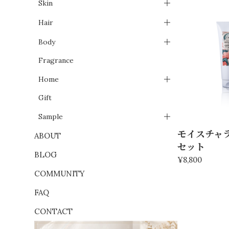
Skin
Hair
Body
Fragrance
Home
Gift
Sample
モイスチャ
ABOUT
セット
BLOG
¥8,800
COMMUNITY
FAQ
CONTACT