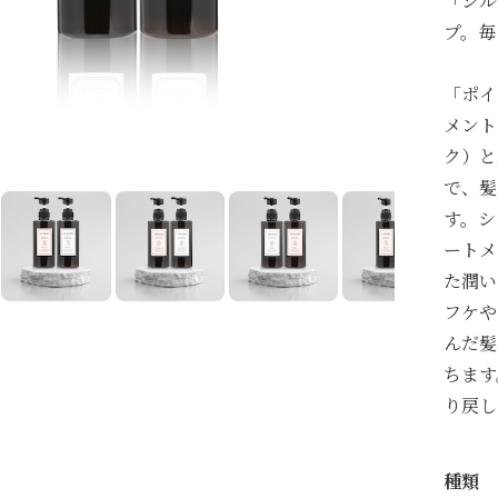
「シル
プ。毎
「ポイ
メント
ク）と
で、髪
す。シ
ートメ
た潤い
フケや
んだ髪
ちます
り戻し
種類