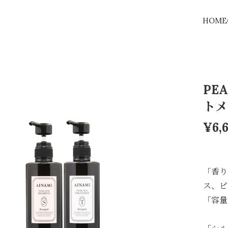
HOME
PE
トメ
¥6,
「香り
ス、ピ
「容量